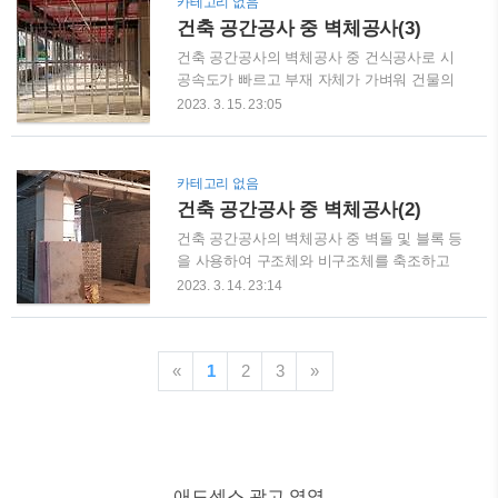
카테고리 없음
확인합니다. 바닥완충재 층간소음 성능이 제
을 통해 제작도면을 작성합니다. 견본품을 비
건축 공간공사 중 벽체공사(3)
조사, 평면형태, 구조특성, 시공관리 수준 등
교, 검토하여 승인 후 제작합니다. 문틀은 문
에 따라 ..
짝 개폐충격 등에 대비하기 위하여 내틀 부위
건축 공간공사의 벽체공사 중 건식공사로 시
에 스토퍼 삽입홈을 가공 후 끼워 넣는 구조입
공속도가 빠르고 부재 자체가 가벼워 건물의
니다. 스토퍼 홈이 가공되지 않은 내틀의 납품
하중을 줄일 수 있는 경량벽체에 대해서 알아
2023. 3. 15. 23:05
방지를 위하여 제작도면 승인 및 현장반입 시
보도록 하겠습니다. 1. 경량철골벽체 경량철골
확인합니다. 내틀 고정부위 앵커 설치 홈을 가
벽체의 자재는 런너(Runner), 스터드(Stud), 보
공합니다. 목제문짝은 휨 및 뒤틀림 방지를 위
강채널(Channel)이 있다. 런너는 천장과 바닥
카테고리 없음
하여 세로 보강재로 LVB 또는 LVL 사용합니
에 설치되는 수평부재로 스터드를 지지하는
건축 공간공사 중 벽체공사(2)
다. 가로방향으로 라왕이나 라왕집성재를 사
것을 말하며, 스터드는 상하 런너 사이에 설치
용토록 계..
되는 수직부재로 벽체의 샛기둥 역할을 하며,
건축 공간공사의 벽체공사 중 벽돌 및 블록 등
보강채널은 런너와 동일방향으로 설치하는 스
을 사용하여 구조체와 비구조체를 축조하고
터드 사이의 보강재로 벽체의 변형방지를 해
미관을 위하여 모르타르 등으로 마감하는 조
2023. 3. 14. 23:14
줍니다. 재질은 용융 아연도금이며, 경량철골
적미장시공에 대해 알아보도록 하겠습니다. 1.
벽체는 스터드 폭에 따라 50형, 65형, 75형, 90
조적벽체(콘크리트 벽돌) 자재 및 시공 자재의
형, 100형으로 구분됩니다(100형 이상의 부재
규격은 KS F 4004(C종 벽돌 2급), 치수는
는 비 KS). 벽체틀에 대해서 알아보도록 하겠
«
1
2
3
»
190X90X57mm입니다. 벽돌, 블록의 자재승인
습니다. 바닥 및 천장에 먹..
시 품질시험 결과만으로 적절한 자재인지 여
부를 판단하기 어렵습니다. 자재생산 시 혼화
제를 사용하거나 쇄석 등을 혼합하는 경우
Pop-Out 현상(콘크리트 표면의 골재 및 모르
터가 팽창하면서 박리되어 떨어져 나가는 현
애드센스 광고 영역