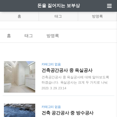
돈을 짊어지는 보부상
홈
태그
방명록
홈
태그
방명록
카테고리 없음
건축공간공사 중 욕실공사
건축공간공사 중 욕실공사에 대해 알아보도록
하겠습니다. 욕실공사는 크게 두 가지로 나눠
지는데 조립식 욕실공사와 일반욕실공사로 나
2023. 3. 29. 23:14
눠서 설명하도록 하겠습니다. 1. 조립식 욕실
공사 욕실을 하나의 독립된 공간 및 피시공체
로 인식하는 개념입니다. 욕실의 바닥, 벽, 천
카테고리 없음
장 및 이에 속하는 위생기구 일체를 공장에서
건축 공간공사 중 방수공사
생산, 가공하여 현장에서 일체 조립설치하는