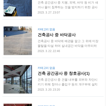
제품입니다. 1개의 작업으로 전 공정이 마감되
건축 공간공사 중 지붕, 외벽, 바닥 등 비가 새
므로 작업통제에 용이합니다. 1개의 업체를 관
거나 물이 침투하는 것을 방지하기 위한 공사
리하므로 관리가 효율적이고 단순합니다.
인 방수공사에 대해 알아보도록 하겠습니다.
2023. 3. 27. 23:07
UBR은 현장에서 부품이나 부자재의 가공이
1. 방수공사의 일반사항 누수는 '물+틈+이동
없고, 동절기 등 전천후 시공이 가능하므로 습
력(압력차)'이 공존할 때 발생하는 현상으로 세
식공사에 비해 공사기간이 단축됩니다. 별도
가지 요인을 차단하거나 유도하는 것이 방수
카테고리 없음
의 방수공사가 불필요에 따른 방수성능이 우
공사의 기본개념입니다. 누수는 방수공사 단
건축공사 중 바닥공사
수합니다. 일관된 현장 조립시공으로 고품질
일 공종의 문제만이 아니며 구조체공사, 공간
시공이 가능합니다. ..
공사, 마감공사 등 전 공종에 걸쳐서 방수계획
건축공사 중 바닥에 배관을 깔고 그 위에 미장
의 수립 및 관리가 필요합니다. 방수의 품질은
몰탈을 타설 하여 실내공간 바닥을 마무리하
1차적으로 해당부위 모체의 품질에 따라 상당
는 바닥공사에 대해 알아보도록 하겠습니다.
2023. 3. 22. 22:46
부분 좌우됩니다. 수압이 높은 지하의 경우 콘
1. 바닥공사 자재 국내에서 사용되는 완충재의
크리트 부실 부분(균열, 재료분리, 콜드조인
종류로는 발포폴리스티렌, 폐우레탄계열,
트, 시공이음부위, 거푸집 조립용 타이 시공부
EVA발포고무, 발포 PE, 유리섬유 및 락울, 폐
카테고리 없음
위 등)을 통하여 누수현상이 발생합니다. 지상
타이어, 발포폴리프로필렌 등 다양합니다. 완
건축 공간공사 중 창호공사(1)
구조물 누수현상은 콘크리트 시공이음부위 및
충재의 소음차단 성능은 원재료의 특성이 아
외부..
닌 물리적 특성(동탄성계수가 작을수록, 두께
건축 공간공사 중 건물 내부를 외부와 차단시
가 두꺼울수록)에 좌우됩니다. 완충재는 설계
키기 위해 창이나 출입구 등의 개구부에 설치
기준에 적합한 자재를 시공사에서 선정합니
되는 각종 창이나 문을 의미하는 창호에 대해
2023. 3. 20. 23:20
다. 시공오차에 의한 준공 후 성능미달 감안,
설명하겠습니다. 이번 시간에는 목제창호와
자재선정 시 1개 등급(약 5dB) 이상 상향 자재
플라스틱창호에 대해 알아보겠습니다. 1. 목제
채택 유도합니다. 도면, 시방서에 적합여부를
창호 형태 및 치수는 계약도면에 의하되 실측